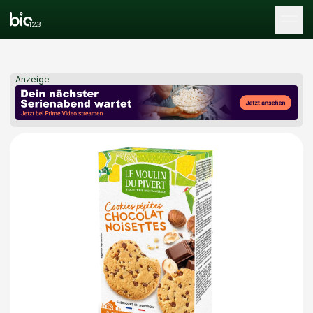
Tog
Anzeige