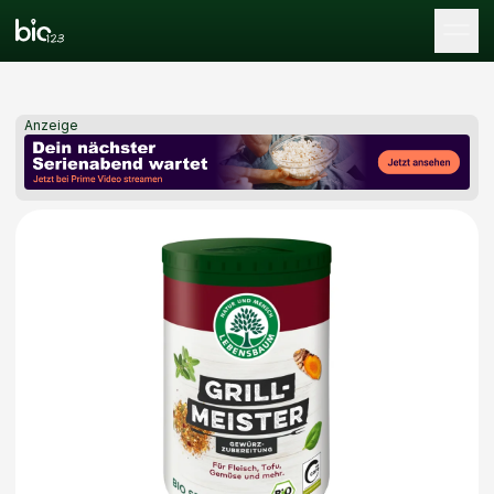
Tog
Anzeige