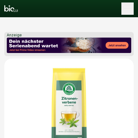
Tog
Anzeige