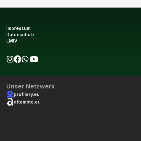
Impressum
Datenschutz
LMIV
bio123 auf Instagram
bio123 auf Facebook
bio123 WhatsApp Kanal
bio123 YouTube Kanal
Unser Netzwerk
profilery.eu
attempto.eu