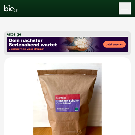
Tog
Anzeige