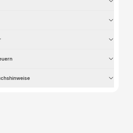
r
teuern
uchshinweise