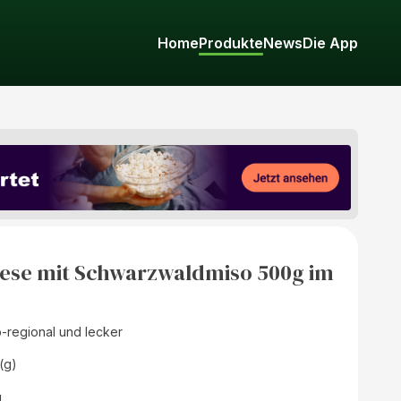
Home
Produkte
News
Die App
nese mit Schwarzwaldmiso 500g im
o-regional und lecker
(g)
d