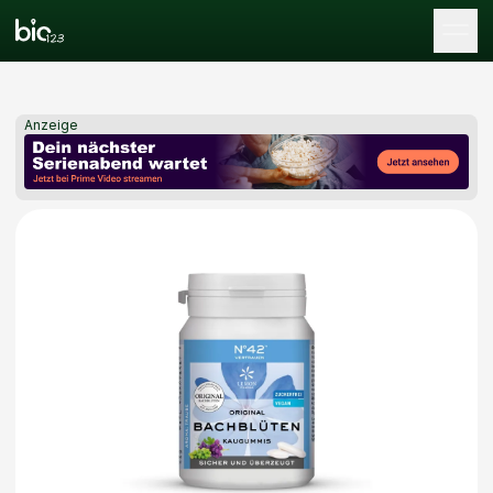
Tog
Anzeige