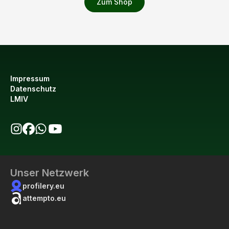
Zum Shop
Impressum
Datenschutz
LMIV
bio123 auf Instagram
bio123 auf Facebook
bio123 WhatsApp Kanal
bio123 YouTube Kanal
Unser Netzwerk
profilery.eu
attempto.eu