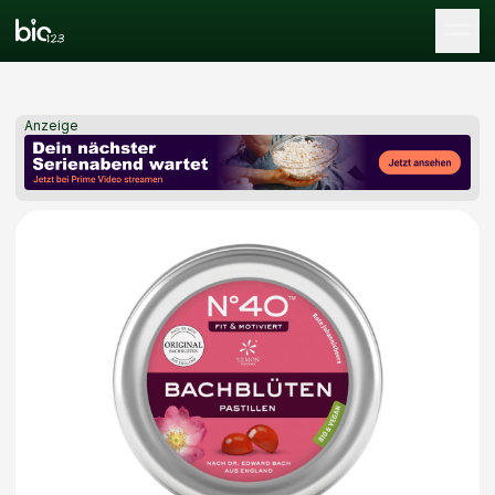
Tog
Anzeige