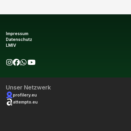
Impressum
Datenschutz
LMIV
bio123 auf Instagram
bio123 auf Facebook
bio123 WhatsApp Kanal
bio123 YouTube Kanal
Unser Netzwerk
profilery.eu
attempto.eu