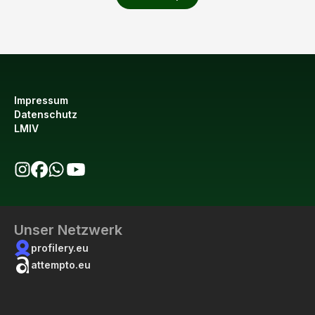
Impressum
Datenschutz
LMIV
bio123 auf Instagram
bio123 auf Facebook
bio123 WhatsApp Kanal
bio123 YouTube Kanal
Unser Netzwerk
profilery.eu
attempto.eu