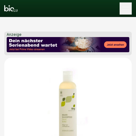
Tog
Anzeige