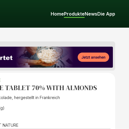
Home
Produkte
News
Die App
E
E TABLET 70% WITH ALMONDS
lade, hergestellt in Frankreich
(g)
T NATURE