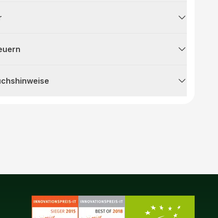
r
teuern
uchshinweise