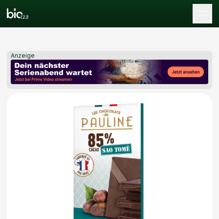
Tog
Anzeige