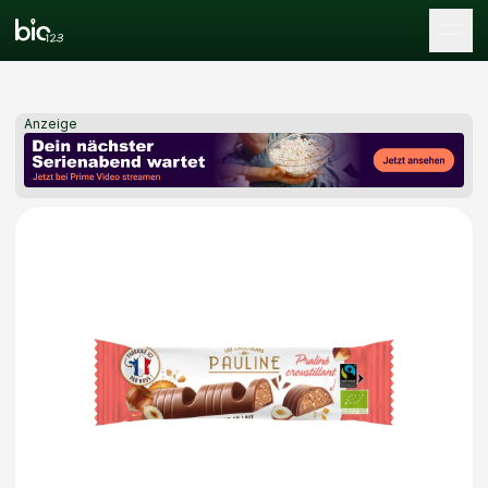
Tog
Anzeige