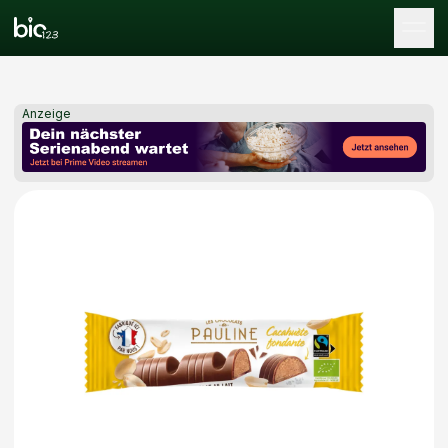
Tog
Anzeige