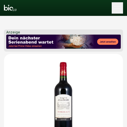
Tog
Anzeige