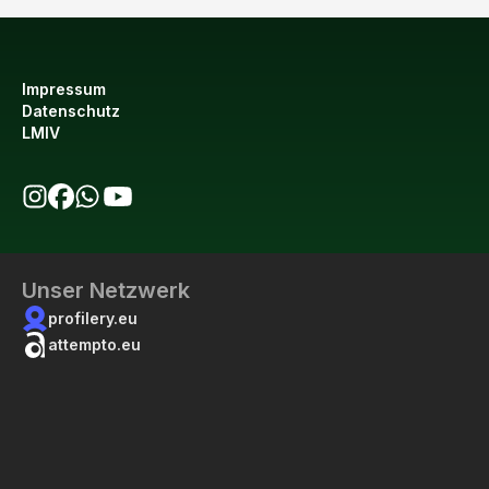
Impressum
Datenschutz
LMIV
bio123 auf Instagram
bio123 auf Facebook
bio123 WhatsApp Kanal
bio123 YouTube Kanal
Unser Netzwerk
profilery.eu
attempto.eu