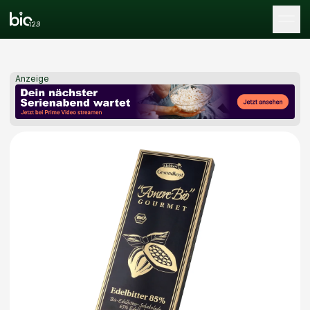
Tog
Anzeige