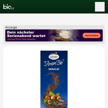
Tog
Anzeige