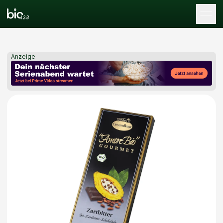
Tog
Anzeige