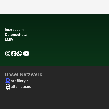
Impressum
Datenschutz
LMIV
bio123 auf Instagram
bio123 auf Facebook
bio123 WhatsApp Kanal
bio123 YouTube Kanal
Unser Netzwerk
profilery.eu
attempto.eu