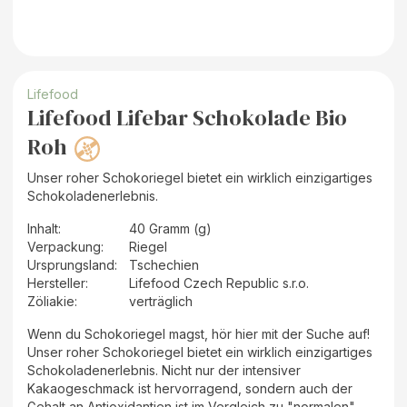
Lifefood
Lifefood Lifebar Schokolade Bio
Roh
Unser roher Schokoriegel bietet ein wirklich einzigartiges
Schokoladenerlebnis.
Inhalt
:
40 Gramm (g)
Verpackung
:
Riegel
Ursprungsland
:
Tschechien
Hersteller
:
Lifefood Czech Republic s.r.o.
Zöliakie:
verträglich
Wenn du Schokoriegel magst, hör hier mit der Suche auf!
Unser roher Schokoriegel bietet ein wirklich einzigartiges
Schokoladenerlebnis. Nicht nur der intensiver
Kakaogeschmack ist hervorragend, sondern auch der
Gehalt an Antioxidantien ist im Vergleich zu "normalen"