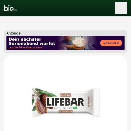
Tog
Anzeige