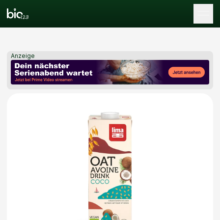
Tog
Anzeige