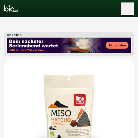
Tog
Anzeige