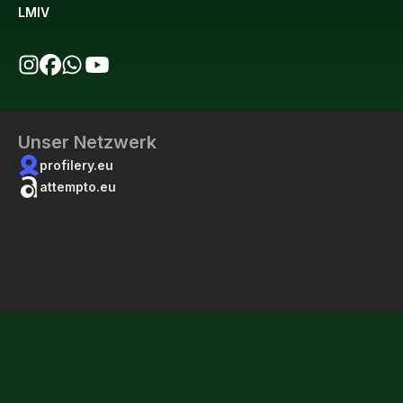
LMIV
bio123 auf Instagram
bio123 auf Facebook
bio123 WhatsApp Kanal
bio123 YouTube Kanal
Unser Netzwerk
profilery.eu
attempto.eu