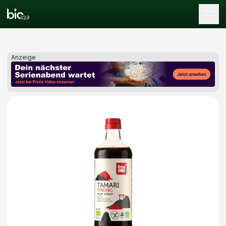
Tog
Anzeige