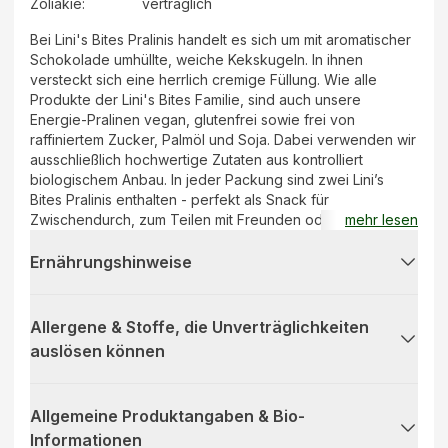
Zöliakie:
verträglich
Bei Lini's Bites Pralinis handelt es sich um mit aromatischer
Schokolade umhüllte, weiche Kekskugeln. In ihnen
versteckt sich eine herrlich cremige Füllung. Wie alle
Produkte der Lini's Bites Familie, sind auch unsere
Energie-Pralinen vegan, glutenfrei sowie frei von
raffiniertem Zucker, Palmöl und Soja. Dabei verwenden wir
ausschließlich hochwertige Zutaten aus kontrolliert
biologischem Anbau. In jeder Packung sind zwei Lini’s
Bites Pralinis enthalten - perfekt als Snack für
Zwischendurch, zum Teilen mit Freunden oder Kollegen,
mehr lesen
oder als doppelte Belohnung für dich selbst! Erhältlich in
vier innovativen Geschmacksrichtungen! Die Sorte Salted
Ernährungshinweise
Pistachio besticht durch eine zartschmelzende Pistazien-
Creme.
Allergene & Stoffe, die Unverträglichkeiten
auslösen können
Allgemeine Produktangaben & Bio-
Informationen