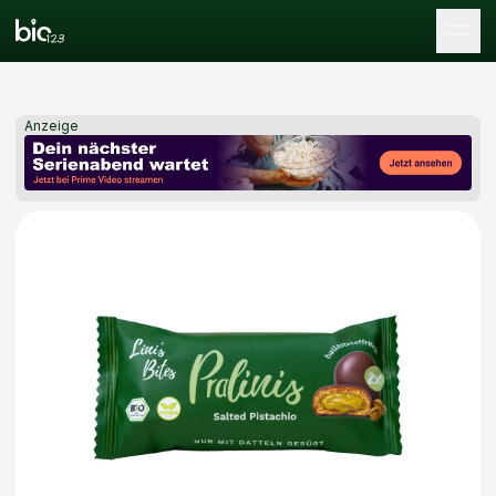
Tog
Anzeige