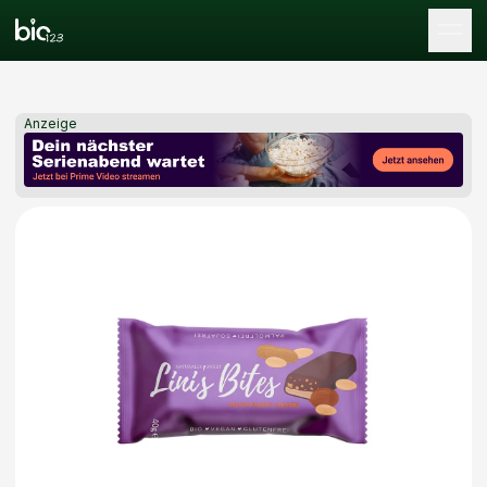
Tog
Anzeige