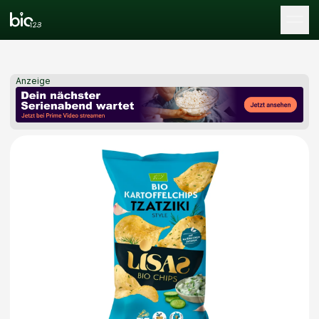
Tog
Anzeige