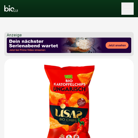
Tog
Anzeige