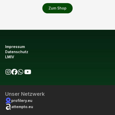
Zum Shop
Impressum
Datenschutz
LMIV
bio123 auf Instagram
bio123 auf Facebook
bio123 WhatsApp Kanal
bio123 YouTube Kanal
Unser Netzwerk
profilery.eu
attempto.eu