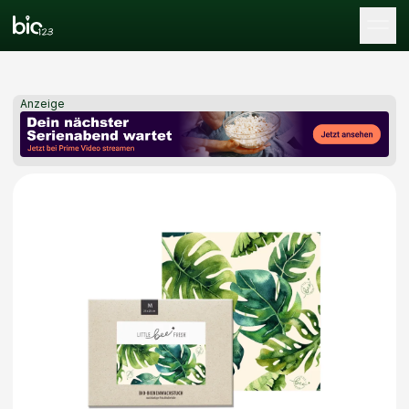
Tog
Anzeige