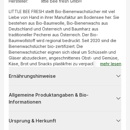
Hersteller
:
little bee fresh GmbH
LITTLE BEE FRESH stellt Bio-Bienenwachstücher mit viel
Liebe von Hand in ihrer Manufaktur am Bodensee her. Sie
bestehen aus Bio-Baumwolle, Bio-Bienenwachs aus
Deutschland und Österreich und Baumharz aus
traditioneller Pecherei aus Österreich. Der Bio-
Baumwollstoff wird regional bedruckt. Seit 2020 sind die
Bienenwachstücher bio-zertifiziert. Die
Bienenwachstücher eignen sich ideal um Schüsseln und
Gläser abzudecken, angeschnittenes Obst- und Gemüse,
Käse, Brot und Snacks plastikfrei zu verpacken und sogar
mehr lesen
einzufrieren. Sie sind ein praktischer Helfer zur
Aufbewahrung von Lebensmitteln im Kühlschrank, für den
Ernährungshinweise
Transport zur Schule, ins Büro und zum Wandern. Durch
die Handwärme wird es flexibel und formbar.
Allgemeine Produktangaben & Bio-
Informationen
Ursprung & Herkunft