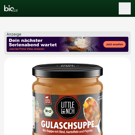
Tog
Anzeige