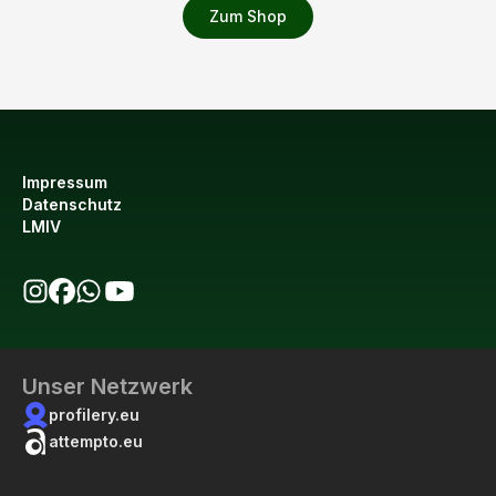
Zum Shop
Impressum
Datenschutz
LMIV
bio123 auf Instagram
bio123 auf Facebook
bio123 WhatsApp Kanal
bio123 YouTube Kanal
Unser Netzwerk
profilery.eu
attempto.eu