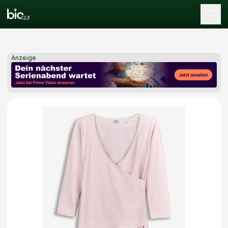
Tog
Anzeige