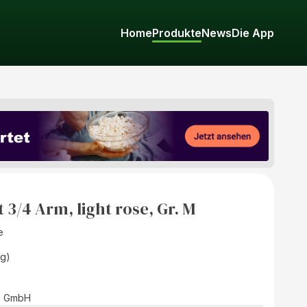
Home
Produkte
News
Die App
3/4 Arm, light rose, Gr. M
e
(g)
ts GmbH