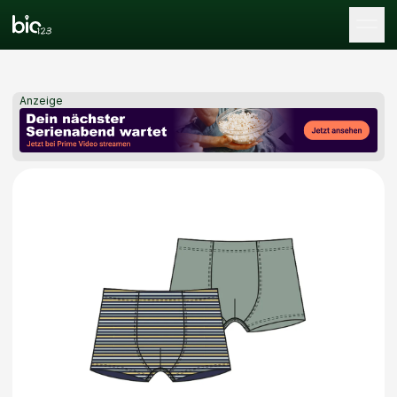
Tog
Anzeige