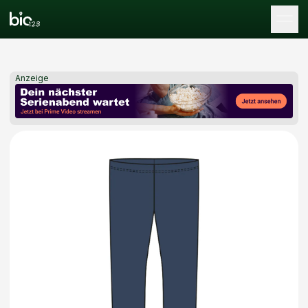
Tog
Anzeige