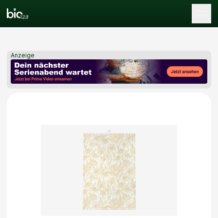
Tog
Anzeige