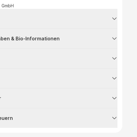
ts GmbH
ben & Bio-Informationen
r
teuern