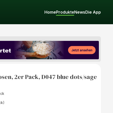
Home
Produkte
News
Die App
en, 2er Pack, D047 blue dots/sage
ack
ck)