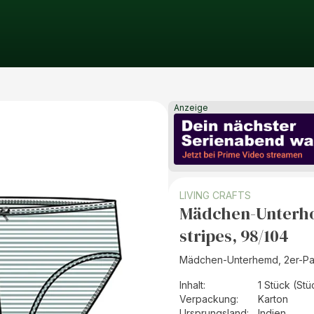
Anzeige
LIVING CRAFTS
Mädchen-Unterhos
stripes, 98/104
Mädchen-Unterhemd, 2er-P
Inhalt
:
1 Stück (Stü
Verpackung
:
Karton
Ursprungsland
:
Indien