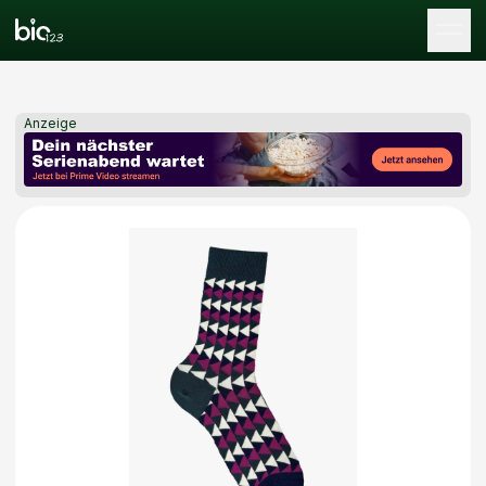
Tog
Anzeige