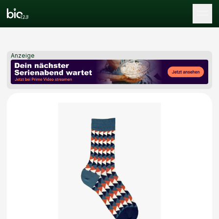
Tog
Anzeige