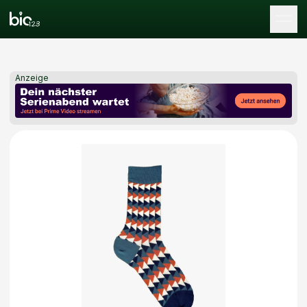
Tog
Anzeige