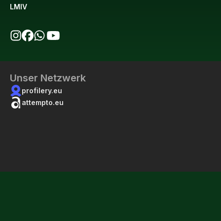
LMIV
bio123 auf Instagram
bio123 auf Facebook
bio123 WhatsApp Kanal
bio123 YouTube Kanal
Unser Netzwerk
profilery.eu
attempto.eu