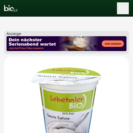
Tog
Anzeige