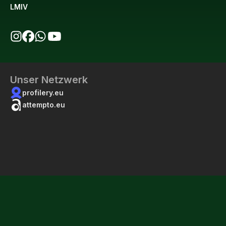
LMIV
bio123 auf Instagram
bio123 auf Facebook
bio123 WhatsApp Kanal
bio123 YouTube Kanal
Unser Netzwerk
profilery.eu
attempto.eu