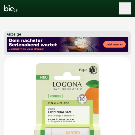
Tog
Anzeige