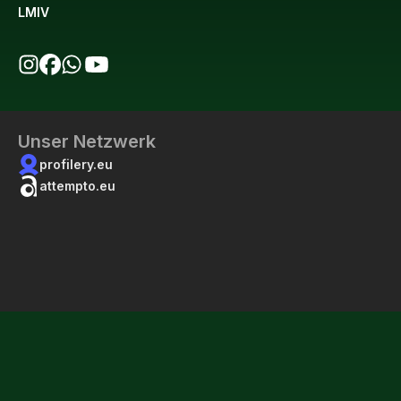
LMIV
bio123 auf Instagram
bio123 auf Facebook
bio123 WhatsApp Kanal
bio123 YouTube Kanal
Unser Netzwerk
profilery.eu
attempto.eu