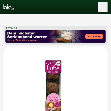
Tog
Anzeige