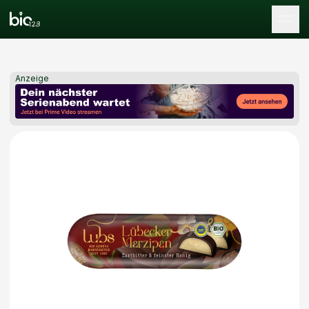
Tog
Anzeige