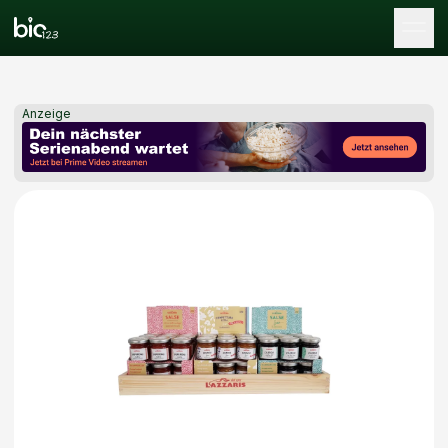
Tog
Anzeige