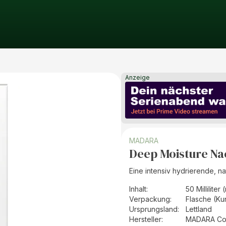
Anzeige
MADARA
Deep Moisture N
Eine intensiv hydrierende, n
Inhalt
:
50 Milliliter 
Verpackung
:
Flasche (Kun
Ursprungsland
:
Lettland
Hersteller
:
MADARA Cos