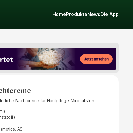
Home
Produkte
News
Die App
achtcreme
atürliche Nachtcreme für Hautpflege-Minimalisten.
(ml)
ststoff)
metics, AS