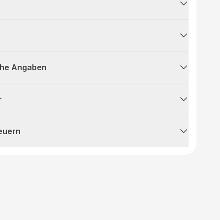
che Angaben
r
teuern