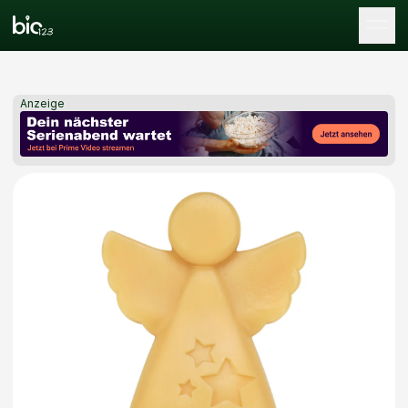
Tog
Anzeige