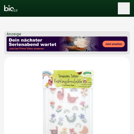
Tog
Anzeige