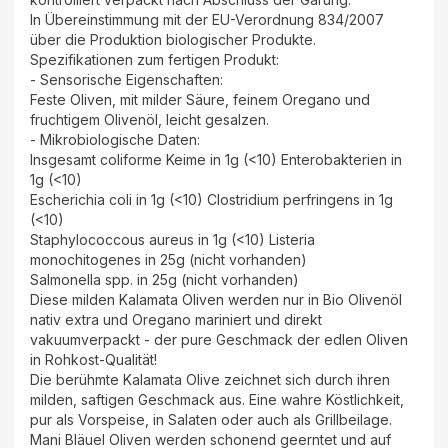
In Übereinstimmung mit der EU-Verordnung 834/2007
über die Produktion biologischer Produkte.
Spezifikationen zum fertigen Produkt:
- Sensorische Eigenschaften:
Feste Oliven, mit milder Säure, feinem Oregano und
fruchtigem Olivenöl, leicht gesalzen.
- Mikrobiologische Daten:
Insgesamt coliforme Keime in 1g (<10) Enterobakterien in
1g (<10)
Escherichia coli in 1g (<10) Clostridium perfringens in 1g
(<10)
Staphylococcous aureus in 1g (<10) Listeria
monochitogenes in 25g (nicht vorhanden)
Salmonella spp. in 25g (nicht vorhanden)
Diese milden Kalamata Oliven werden nur in Bio Olivenöl
nativ extra und Oregano mariniert und direkt
vakuumverpackt - der pure Geschmack der edlen Oliven
in Rohkost-Qualität!
Die berühmte Kalamata Olive zeichnet sich durch ihren
milden, saftigen Geschmack aus. Eine wahre Köstlichkeit,
pur als Vorspeise, in Salaten oder auch als Grillbeilage.
Mani Bläuel Oliven werden schonend geerntet und auf