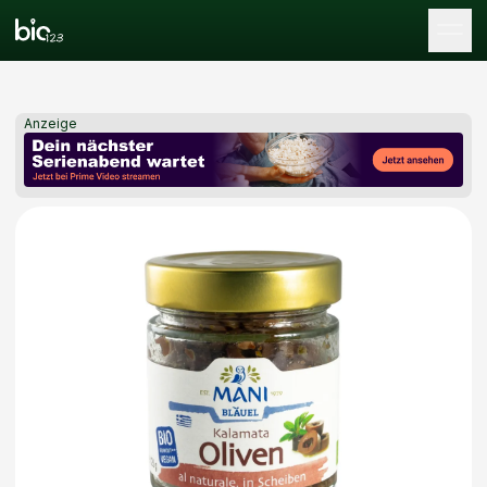
Tog
Anzeige