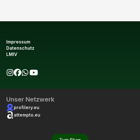
Impressum
Datenschutz
LMIV
bio123 auf Instagram
bio123 auf Facebook
bio123 WhatsApp Kanal
bio123 YouTube Kanal
Unser Netzwerk
profilery.eu
attempto.eu
Zum Shop