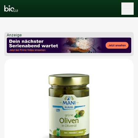
Tog
Anzeige