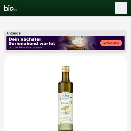
Tog
Anzeige